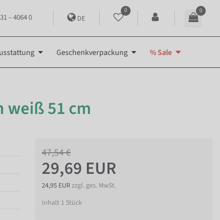
0
0
31 – 4064 0
DE
usstattung
Geschenkverpackung
% Sale
n weiß 51 cm
47,54 €
29,69 EUR
24,95 EUR
zzgl. ges. MwSt.
Inhalt
1
Stück