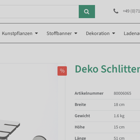
+49 (0)71
Kunstpflanzen
Stoffbanner
Dekoration
Ladena
m
Deko Schlitte
%
Artikelnummer
80006065
Breite
18 cm
Gewicht
1.6 kg
Höhe
15 cm
Länge
51 cm