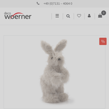
+49 (0)7131 – 4064 0
0
☰
%