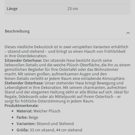
Länge
23 cm
Beschreibung
Dieses niedliche Dekostück ist in zwei verspielten Varianten erhältlich
– sitzend und stehend – und bringt so einen Hauch von Fröhlichkeit
in Ihre Osterdekoration.
Sitzender Osterhase:
Der sitzende Hase besticht durch seine
liebevollen Details und die weiche Plüsch-Oberfläche, die ihn zu einem
gemütlichen Begleiter für Ihre Ostertafel oder das Wohnzimmer
macht. Mit seinen großen, aufmerksamen Augen und den
feinen Details verleiht er jedem Raum eine einladende Atmosphäre.
Stehender Osterhase:
Unser stehender Hase bringt Bewegung und
Lebendigkeit in Ihre Dekoration. Mit seinem charmanten, aufrechten
Stand und der eleganten Haltung zieht er alle Blicke auf sich. Ideal für
Regale, Sideboards oder als Mittelpunkt auf Ihrem Ostertisch – er
sorgt für fröhliche Osterstimmung in jedem Raum.
Produktmerkmale:
Material:
Weicher Plüsch
Farbe:
Beige
Varianten:
Sitzend und Stehend
Größe:
33 cm sitzend, 44 cm stehend