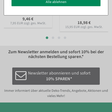
Varianten
, Farbe: orange
verschiedenen Varianten
,
Alle ablehnen
Farbe: grün
Sofort versandfähig.
Sofort versandfähig.
9,46 €
18,98 €
7,95 EUR zzgl. ges. MwSt.
15,95 EUR zzgl. ges. MwSt.
Zum Newsletter anmelden und sofort
10%
bei der
nächsten Bestellung sparen.*
Newsletter abonnieren und sofort
10% SPAREN*
Immer informiert über aktuelle Deko-Trends, Angebote, Aktionen und
vieles Mehr!