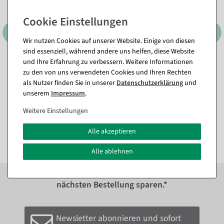
Wir nutzen Cookies auf unserer Website. Einige von diesen
sind essenziell, während andere uns helfen, diese Website
und Ihre Erfahrung zu verbessern. Weitere Informationen
Schwibbogen mit 5 LED
Thron "Barock" 190 cm
zu den von uns verwendeten Cookies und Ihren Rechten
Kerzen 33 cm
hoch, gold-rot
als Nutzer finden Sie in unserer
Daten­schutz­erklärung
und
Sofort versandfähig.
Artikel aktuell nicht lagernd.
unserem
Impressum
.
2.136,05 €
18,98 €
Weitere Einstellungen
10,65 €
1.795,00 EUR zzgl. ges. MwSt.
8,95 EUR zzgl. ges. MwSt.
Alle akzeptieren
Alle ablehnen
Zum Newsletter anmelden und sofort
10%
bei der
nächsten Bestellung sparen.*
Newsletter abonnieren und sofort