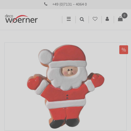
+49 (0)7131 – 4064 0
0
☰
%