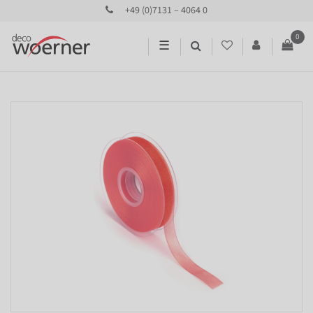
+49 (0)7131 – 4064 0
0
☰