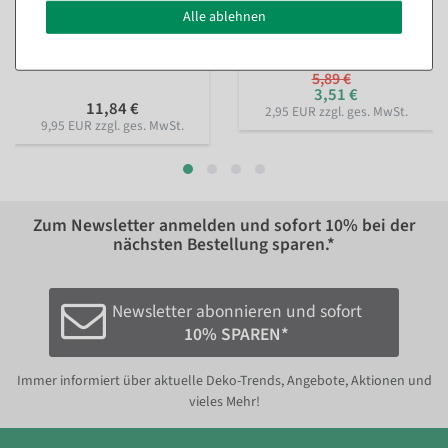
Nachhaltiges Geschenkband
Perlenkette rot 1000 cm
Alle ablehnen
Lieblingsmensch 15mm, 18
Sofort versandfähig.
m
Sofort versandfähig.
5,89 €
3,51 €
11,84 €
2,95 EUR zzgl. ges. MwSt.
9,95 EUR zzgl. ges. MwSt.
Zum Newsletter anmelden und sofort
10%
bei der
nächsten Bestellung sparen.*
Newsletter abonnieren und sofort
10% SPAREN*
Immer informiert über aktuelle Deko-Trends, Angebote, Aktionen und
vieles Mehr!