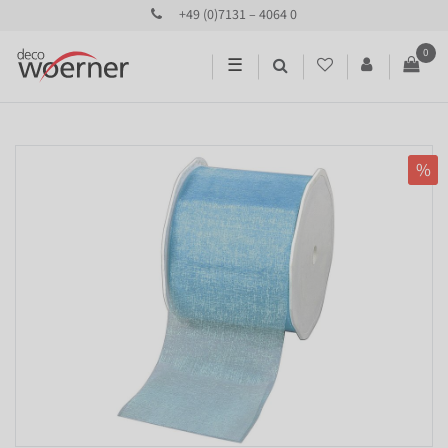
+49 (0)7131 – 4064 0
0
☰
%