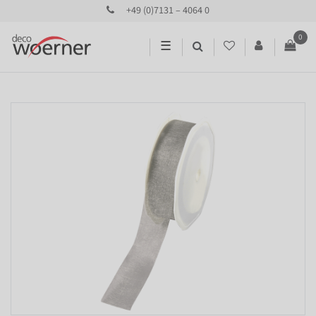
+49 (0)7131 – 4064 0
0
☰