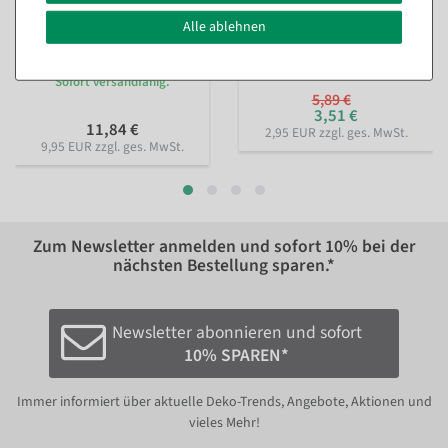
Alle ablehnen
Nachhaltiges Geschenkband
Perlenkette rot 1000 cm
Lieblingsmensch 15mm, 18
Sofort versandfähig.
m
Sofort versandfähig.
5,89 €
3,51 €
11,84 €
2,95 EUR zzgl. ges. MwSt.
9,95 EUR zzgl. ges. MwSt.
Zum Newsletter anmelden und sofort
10%
bei der
nächsten Bestellung sparen.*
Newsletter abonnieren und sofort
10% SPAREN*
Immer informiert über aktuelle Deko-Trends, Angebote, Aktionen und
vieles Mehr!