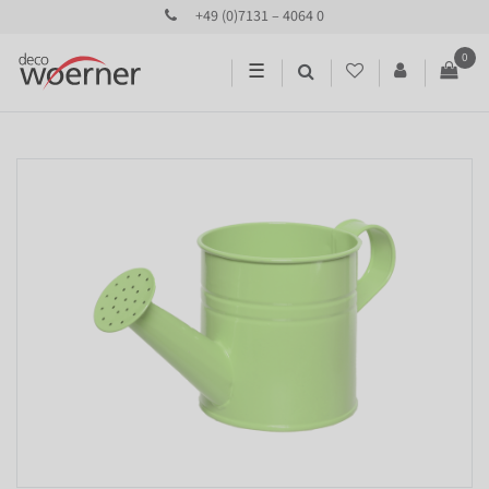
+49 (0)7131 – 4064 0
0
☰