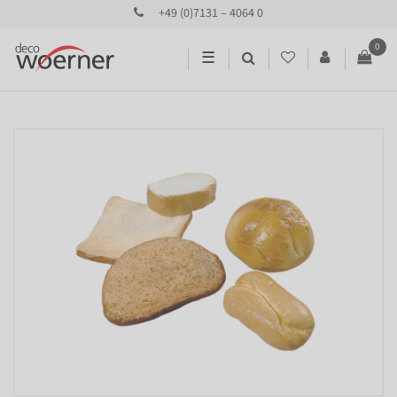
+49 (0)7131 – 4064 0
0
☰