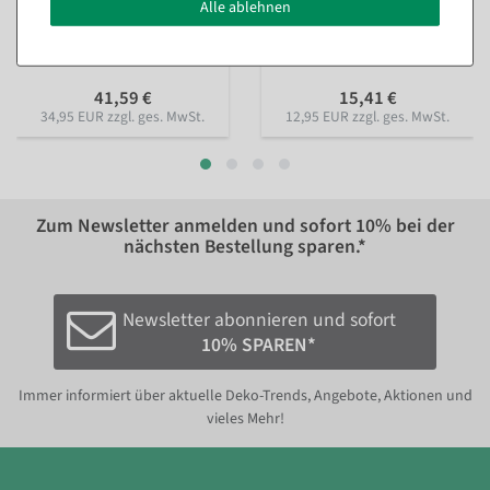
Erdbeersahne Torte
Apfelkuchen Attrappe Ø
Alle ablehnen
Lebensmittel-Attrappe
23cm
Sofort versandfähig.
Sofort versandfähig.
41,59 €
15,41 €
34,95 EUR zzgl. ges. MwSt.
12,95 EUR zzgl. ges. MwSt.
Zum Newsletter anmelden und sofort
10%
bei der
nächsten Bestellung sparen.*
Newsletter abonnieren und sofort
10% SPAREN*
Immer informiert über aktuelle Deko-Trends, Angebote, Aktionen und
vieles Mehr!