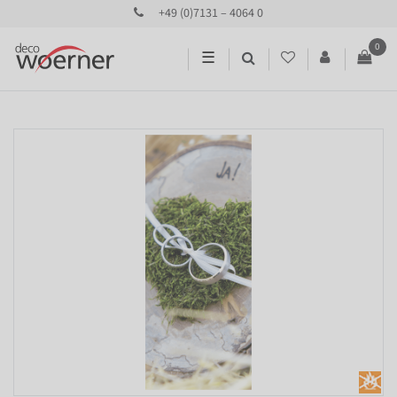
+49 (0)7131 – 4064 0
0
☰