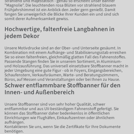
Strahlend und majestätisch - genau so erscheint unser Banner
"Magnolie". Die leuchtenden rosa Blüten vor strahlend blauem
Frühjahrshimmel ist ein Anblick den Jeder gern genießt. Damit
fangen Sie unweigerlich die Blicke Ihrer Kunden ein und sind sich
somit derer Aufmerksamkeit gewiss.
Hochwertige, faltenfreie Langbahnen in
jedem Dekor
Unsere Motivdrucke sind an der Ober- und Unterseite gesäumt. In
Kombination mit einem Aufhänge- und Stabilisierungsstab erreichen
Sie so einen faltenfreien, gleichmäßig glatten Fall des Fahnenstoffes.
Passende Stangen finden Sie in unserem Sortiment, in Aluminium-
und Holzausführung. Das universell einsetzbare Stoffbanner macht in
jeder Umgebung eine gute Figur - ob in Foyers, Eingangsbereichen,
Schaufenstern, Verkaufsräumen, Warte- und Beratungszimmern,
Büros, auf Messen und Veranstaltungen oder bei Ihnen zu Hause.
Schwer entflammbare Stoffbanner für den
Innen- und Außenbereich
Unsere Stoffbanner sind von sehr hoher Qualität, schwer
entflammbar und aus UV-beständigem Fahnenstoff gefertigt. Sie
können das Stoffbanner daher bedenkenlos in öffentlichen
Einrichtungen wie Flughäfen, Einkaufszentren oder ähnlichem
aufhängen.
Kontaktieren Sie uns, wenn Sie die Zertifikate für Ihre Dokumente
benötigen.