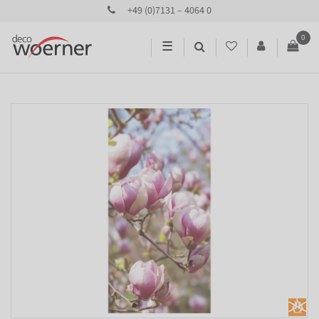
+49 (0)7131 – 4064 0
0
☰