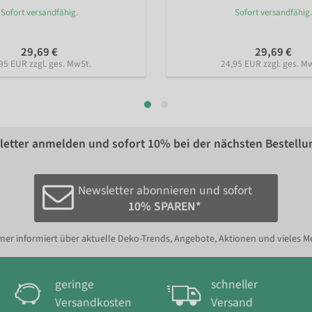
Sofort versandfähig.
Sofort versandfähig.
29,69 €
29,69 €
95 EUR zzgl. ges. MwSt.
24,95 EUR zzgl. ges. M
etter anmelden und sofort
10%
bei der nächsten Bestellu
Newsletter abonnieren und sofort
10% SPAREN*
er informiert über aktuelle Deko-Trends, Angebote, Aktionen und vieles M
geringe
schneller
Versandkosten
Versand