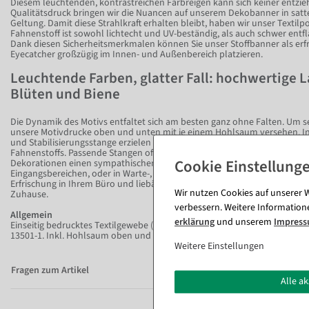
Diesem leuchtenden, kontrastreichen Farbreigen kann sich keiner entzi
Qualitätsdruck bringen wir die Nuancen auf unserem Dekobanner in satt
Geltung. Damit diese Strahlkraft erhalten bleibt, haben wir unser Textilpo
Fahnenstoff ist sowohl lichtecht und UV-beständig, als auch schwer entfl
Dank diesen Sicherheitsmerkmalen können Sie unser Stoffbanner als erf
Eyecatcher großzügig im Innen- und Außenbereich platzieren.
Leuchtende Farben, glatter Fall: hochwertige
Blüten und Biene
Die Dynamik des Motivs entfaltet sich am besten ganz ohne Falten. Um s
unsere Motivdrucke oben und unten mit je einem Hohlsaum versehen. In
und Stabilisierungsstange erzielen Sie im Handumdrehen einen schönen
Fahnenstoffs. Passende Stangen offerieren wie Ihnen gerne in den Varian
Dekorationen einen sympathischen Frische-Booster! Ob im Schaufenster o
Eingangsbereichen, oder in Warte-, Beratungs- und Verkaufsräumen. Platz
Erfrischung in Ihrem Büro und liebäugeln Sie mit dem fleißigen Bestäuber
Wir nutzen Cookies auf unserer W
Zuhause.
verbessern. Weitere Information
Allgemein
erklärung
und unserem
Impres
Einseitig bedrucktes Textilgewebe (115 g/m²) in schwer entflammbarer Q
13501-1. Inkl. Hohlsaum oben und unten.
Weitere Einstellungen
Fragen zum Artikel
Alle a