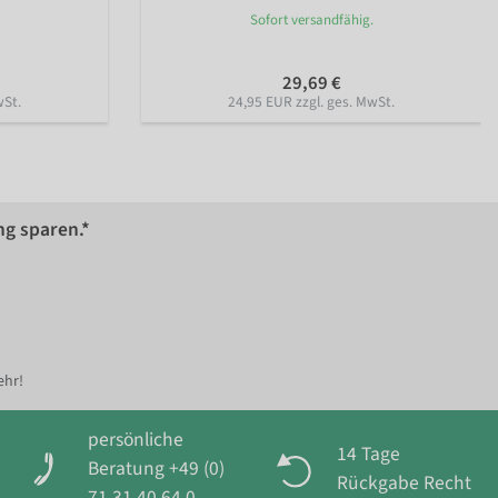
Sofort versandfähig.
29,69 €
wSt.
24,95 EUR zzgl. ges. MwSt.
ng sparen.*
ehr!
persönliche
14 Tage
Beratung +49 (0)
Rückgabe Recht
71 31 40 64 0