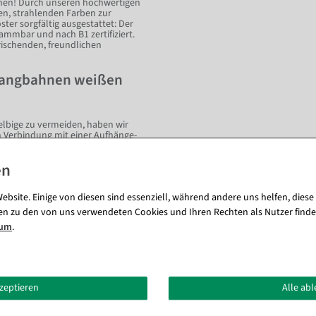
ehen! Durch unseren hochwertigen
en, strahlenden Farben zur
ster sorgfältig ausgestattet: Der
ammbar und nach B1 zertifiziert.
rischenden, freundlichen
 Langbahnen weißen
elbige zu vermeiden, haben wir
 Verbindung mit einer Aufhänge-
, ebenmäßigen Fall des
ten Holz und Alu. Gönnen Sie Ihren
der Point-of-Sale, in Foyers und
ieren Sie eine gedankliche
 als Symbolfigur fürs eigene
ebsite. Einige von diesen sind essenziell, während andere uns helfen, diese
en zu den von uns verwendeten Cookies und Ihren Rechten als Nutzer finde
sum
.
ualität - Brandschutzklasse DIN
kzeptieren
Alle ab