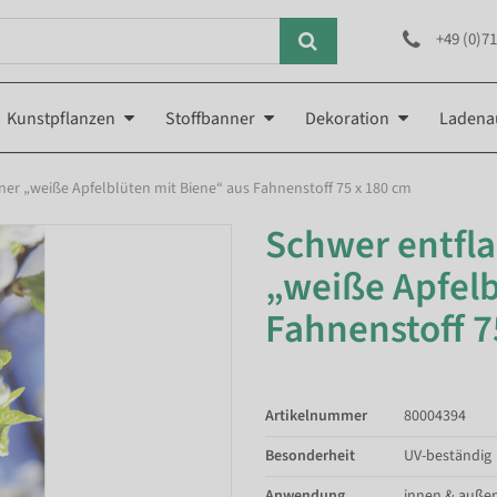
+49 (0)71
Kunstpflanzen
Stoffbanner
Dekoration
Ladena
er „weiße Apfelblüten mit Biene“ aus Fahnenstoff 75 x 180 cm
Schwer entfl
„weiße Apfelb
Fahnenstoff 7
Artikelnummer
80004394
Besonderheit
UV-beständig
Anwendung
innen & auße