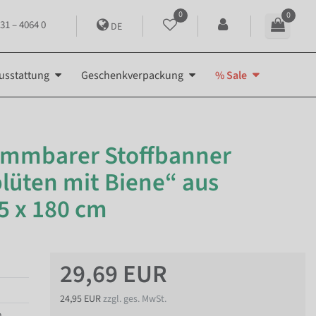
0
0
31 – 4064 0
DE
usstattung
Geschenkverpackung
% Sale
ammbarer Stoffbanner
lüten mit Biene“ aus
5 x 180 cm
29,69 EUR
24,95 EUR
zzgl. ges. MwSt.
n