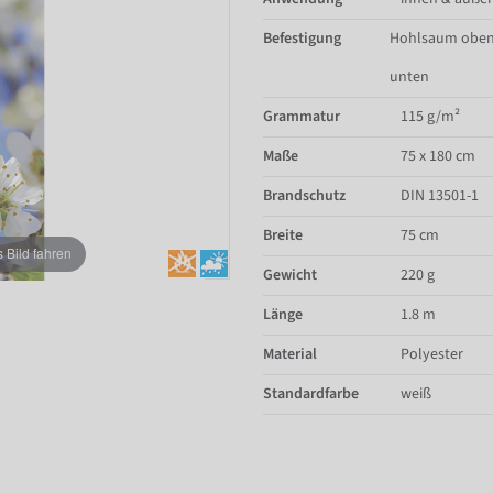
Befestigung
Hohlsaum oben
unten
Grammatur
115 g/m²
Maße
75 x 180 cm
Brandschutz
DIN 13501-1
Breite
75 cm
Bild fahren
Gewicht
220 g
Länge
1.8 m
Material
Polyester
Standardfarbe
weiß