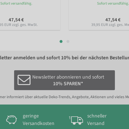
Sofort versandfähig.
Sofort versandfähig.
47,54 €
47,54 €
95 EUR zzgl. ges. MwSt.
39,95 EUR zzgl. ges. M
etter anmelden und sofort
10%
bei der nächsten Bestellu
Newsletter abonnieren und sofort
10% SPAREN*
er informiert über aktuelle Deko-Trends, Angebote, Aktionen und vieles M
geringe
schneller
Versandkosten
Versand