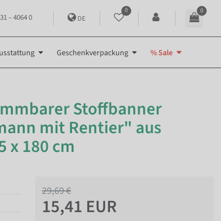
0
0
31 – 4064 0
DE
usstattung
Geschenkverpackung
% Sale
ammbarer Stoffbanner
ann mit Rentier" aus
5 x 180 cm
29,69 €
15,41 EUR