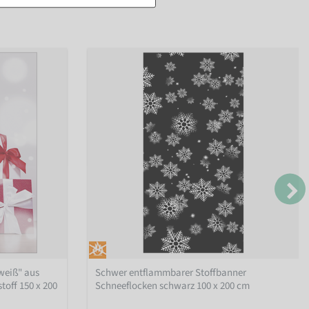
weiß" aus
Schwer entflammbarer Stoffbanner
off 150 x 200
Schneeflocken schwarz 100 x 200 cm