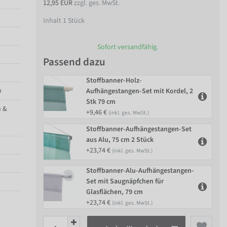
12,95 EUR
zzgl. ges. MwSt.
Inhalt
1
Stück
Sofort versandfähig.
Passend dazu
Stoffbanner-Holz-
n
Aufhängestangen-Set mit Kordel, 2
Stk 79 cm
 &
+9,46 €
(inkl. ges. MwSt.)
Stoffbanner-Aufhängestangen-Set
aus Alu, 75 cm 2 Stück
+23,74 €
(inkl. ges. MwSt.)
Stoffbanner-Alu-Aufhängestangen-
Set mit Saugnäpfchen für
Glasflächen, 79 cm
+23,74 €
(inkl. ges. MwSt.)