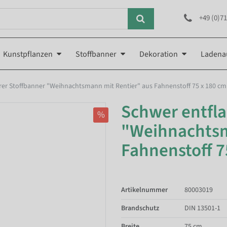
+49 (0)71
Kunstpflanzen
Stoffbanner
Dekoration
Ladena
r Stoffbanner "Weihnachtsmann mit Rentier" aus Fahnenstoff 75 x 180 cm
Schwer entfl
%
"Weihnachtsm
Fahnenstoff 7
Artikelnummer
80003019
Brandschutz
DIN 13501-1
Breite
75 cm