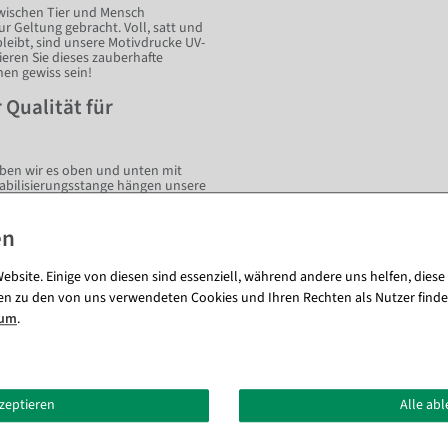
zwischen Tier und Mensch
r Geltung gebracht. Voll, satt und
bleibt, sind unsere Motivdrucke UV-
ieren Sie dieses zauberhafte
en gewiss sein!
Qualität für
haben wir es oben und unten mit
abilisierungsstange hängen unsere
eten wir Ihnen bei DecoWoerner in
ste und erfreuen Sie sich selbst
nster, Point of Sale, Foyers und
her Wandbehang im eigenen
hen!
ebsite. Einige von diesen sind essenziell, während andere uns helfen, diese
en zu den von uns verwendeten Cookies und Ihren Rechten als Nutzer finde
sum
.
ualität - Brandschutzklasse DIN
kzeptieren
Alle ab