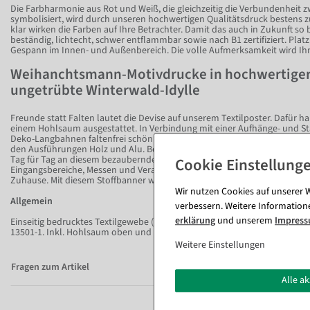
Die Farbharmonie aus Rot und Weiß, die gleichzeitig die Verbundenheit 
symbolisiert, wird durch unseren hochwertigen Qualitätsdruck bestens zu
klar wirken die Farben auf Ihre Betrachter. Damit das auch in Zukunft so 
beständig, lichtecht, schwer entflammbar sowie nach B1 zertifiziert. Platz
Gespann im Innen- und Außenbereich. Die volle Aufmerksamkeit wird Ihn
Weihanchtsmann-Motivdrucke in hochwertiger 
ungetrübte Winterwald-Idylle
Freunde statt Falten lautet die Devise auf unserem Textilposter. Dafür 
einem Hohlsaum ausgestattet. In Verbindung mit einer Aufhänge- und St
Deko-Langbahnen faltenfrei schön und glatt. Dafür geeignete Stangen bi
den Ausführungen Holz und Alu. Bezaubern Sie Kunden, Kollegen sowie Gä
Tag für Tag an diesem bezaubernden Motiv der Verbundenheit. Ob Schaufe
Eingangsbereiche, Messen und Veranstaltungen, Büros oder als herzlic
Zuhause. Mit diesem Stoffbanner werden Alt und Jung große Augen mac
Wir nutzen Cookies auf unserer W
Allgemein
verbessern. Weitere Information
erklärung
und unserem
Impres
Einseitig bedrucktes Textilgewebe (115 g/m²) in schwer entflammbarer Q
13501-1. Inkl. Hohlsaum oben und unten.
Weitere Einstellungen
Fragen zum Artikel
Alle a