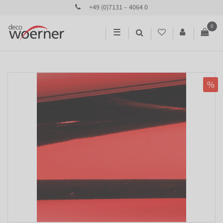
+49 (0)7131 – 4064 0
0
☰
%