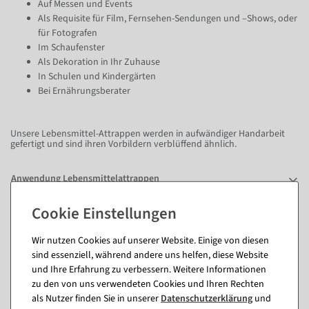
Auf Messen und Events
Als Requisite für Film, Fernsehen-Sendungen und –Shows, oder
für Fotografen
Im Schaufenster
Als Dekoration in Ihr Zuhause
In Schulen und Kindergärten
Bei Ernährungsberater
Unsere Lebensmittel-Attrappen werden in aufwändiger Handarbeit
gefertigt und sind ihren Vorbildern verblüffend ähnlich.
Anwendung Lebensmittelattrappen
Fragen zum Artikel
Wir nutzen Cookies auf unserer Website. Einige von diesen
sind essenziell, während andere uns helfen, diese Website
und Ihre Erfahrung zu verbessern. Weitere Informationen
Passende Artikel zu diesem Produkt
zu den von uns verwendeten Cookies und Ihren Rechten
(8)
als Nutzer finden Sie in unserer
Daten­schutz­erklärung
und