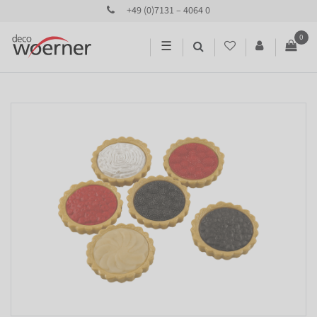
+49 (0)7131 – 4064 0
0
☰