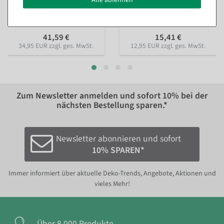
Lebensmittel-Attrappe
23cm
Sofort versandfähig.
Sofort versandfähig.
41,59 €
15,41 €
34,95 EUR zzgl. ges. MwSt.
12,95 EUR zzgl. ges. MwSt.
Zum Newsletter anmelden und sofort
10%
bei der
nächsten Bestellung sparen.*
Newsletter abonnieren und sofort
10% SPAREN*
Immer informiert über aktuelle Deko-Trends, Angebote, Aktionen und
vieles Mehr!
Über 8.000 Produkte