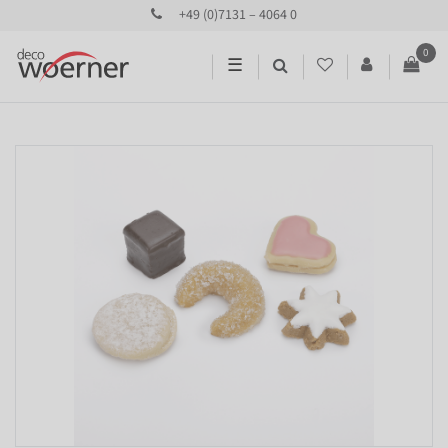
+49 (0)7131 – 4064 0
0
☰