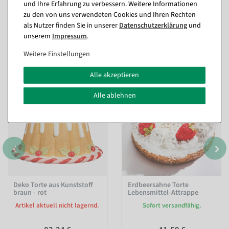
und Ihre Erfahrung zu verbessern. Weitere Informationen
zu den von uns verwendeten Cookies und Ihren Rechten
als Nutzer finden Sie in unserer
Daten­schutz­erklärung
und
unserem
Impressum
.
Passende Artikel zu diesem Produkt
Weitere Einstellungen
(8)
Alle akzeptieren
Alle ablehnen
Deko Torte aus Kunststoff
Erdbeersahne Torte
braun - rot
Lebensmittel-Attrappe
Artikel aktuell nicht lagernd.
Sofort versandfähig.