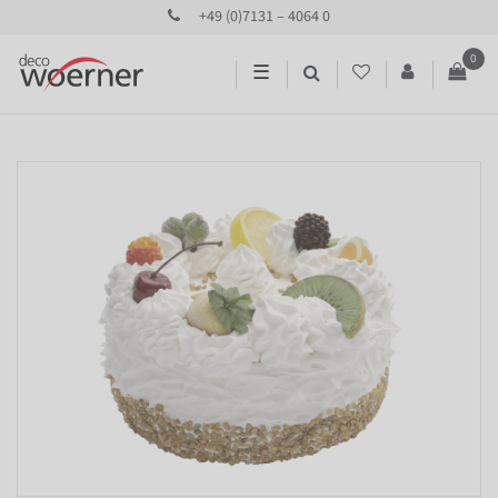
+49 (0)7131 – 4064 0
0
☰