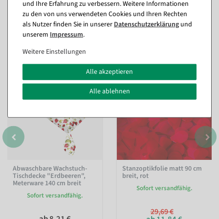
und Ihre Erfahrung zu verbessern. Weitere Informationen
zu den von uns verwendeten Cookies und Ihren Rechten
als Nutzer finden Sie in unserer
Daten­schutz­erklärung
und
Passende Artikel zu diesem Produkt
unserem
Impressum
.
(8)
Weitere Einstellungen
Alle akzeptieren
%
Alle ablehnen
Abwaschbare Wachstuch-
Stanzoptikfolie matt 90 cm
Tischdecke "Erdbeeren",
breit, rot
Meterware 140 cm breit
Sofort versandfähig.
Sofort versandfähig.
29,69 €