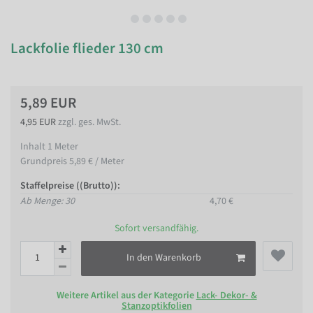
Lackfolie flieder 130 cm
5,89 EUR
4,95 EUR
zzgl. ges. MwSt.
Inhalt
1
Meter
Grundpreis
5,89 € / Meter
Staffelpreise ((Brutto)):
Ab Menge: 30
4,70 €
Sofort versandfähig.
In den Warenkorb
Weitere Artikel aus der Kategorie
Lack- Dekor- &
Stanzoptikfolien