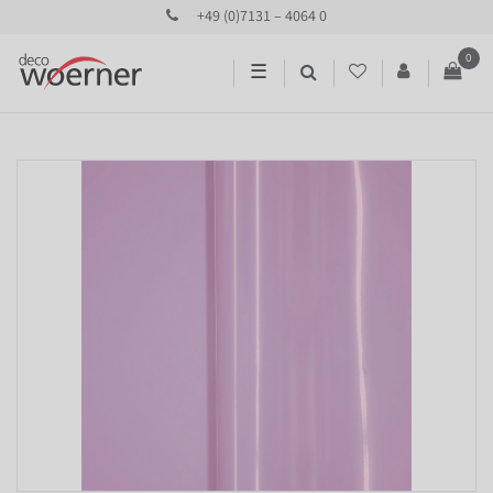
+49 (0)7131 – 4064 0
0
☰