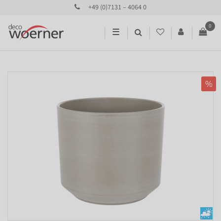
+49 (0)7131 – 4064 0
0
☰
%