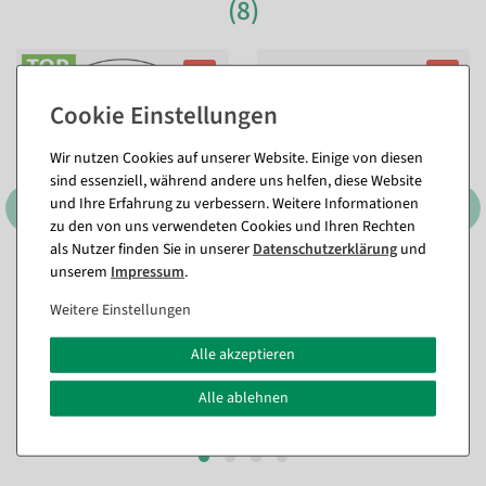
(8)
%
%
Wir nutzen Cookies auf unserer Website. Einige von diesen
sind essenziell, während andere uns helfen, diese Website
und Ihre Erfahrung zu verbessern. Weitere Informationen
zu den von uns verwendeten Cookies und Ihren Rechten
als Nutzer finden Sie in unserer
Daten­schutz­erklärung
und
unserem
Impressum
.
3er Set Dekoringe, schwarz
Kunststoff Übertopf 21 cm
,
ca. 60 cm Ø, Metall
Farbe: hellgrau
Weitere Einstellungen
Sofort versandfähig.
Sofort versandfähig.
Alle akzeptieren
23,74 €
11,84 €
17,79 €
9,46 €
Alle ablehnen
14,95 EUR zzgl. ges. MwSt.
7,95 EUR zzgl. ges. MwSt.