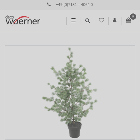
+49 (0)7131 – 4064 0
0
☰