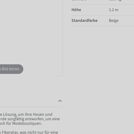
Höhe
1.2 m
Standardfarbe
Beige
Bild fahren
ale Lösung, um Ihre Hosen und
urde sorgfältig entworfen, um eine
 auch für Modeboutiquen.
iberglas, was nicht nur für eine