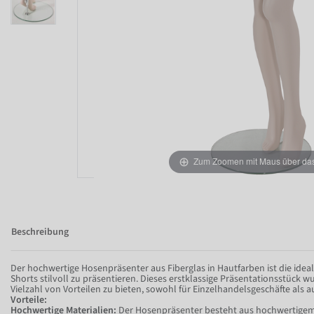
Zum Zoomen mit Maus über das 
Beschreibung
Der hochwertige Hosenpräsenter aus Fiberglas in Hautfarben ist die ide
Shorts stilvoll zu präsentieren. Dieses erstklassige Präsentationsstück w
Vielzahl von Vorteilen zu bieten, sowohl für Einzelhandelsgeschäfte als
Vorteile:
Hochwertige Materialien:
Der Hosenpräsenter besteht aus hochwertigem F