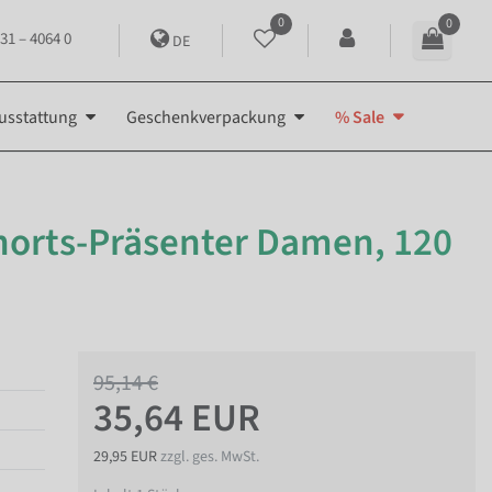
0
0
31 – 4064 0
DE
usstattung
Geschenkverpackung
% Sale
horts-Präsenter Damen, 120
95,14 €
35,64 EUR
29,95 EUR
zzgl. ges. MwSt.