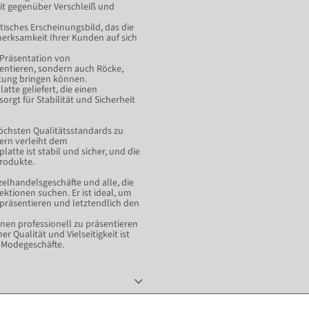
eit gegenüber Verschleiß und
tisches Erscheinungsbild, das die
erksamkeit Ihrer Kunden auf sich
 Präsentation von
sentieren, sondern auch Röcke,
ltung bringen können.
tte geliefert, die einen
rgt für Stabilität und Sicherheit
öchsten Qualitätsstandards zu
dern verleiht dem
atte ist stabil und sicher, und die
Produkte.
elhandelsgeschäfte und alle, die
ktionen suchen. Er ist ideal, um
 präsentieren und letztendlich den
onen professionell zu präsentieren
r Qualität und Vielseitigkeit ist
d Modegeschäfte.