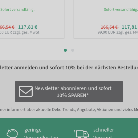
Sofort versandfähig.
Sofort versandfähig.
117,81 €
117,81
66,54 €
166,54 €
00 EUR zzgl. ges. MwSt.
99,00 EUR zzgl. ges. M
etter anmelden und sofort
10%
bei der nächsten Bestellu
Newsletter abonnieren und sofort
10% SPAREN*
er informiert über aktuelle Deko-Trends, Angebote, Aktionen und vieles M
geringe
schneller
Versandkosten
Versand