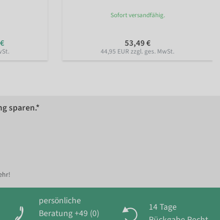
Sofort versandfähig.
 €
53,49 €
wSt.
44,95 EUR zzgl. ges. MwSt.
ng sparen.*
ehr!
persönliche
14 Tage
Beratung +49 (0)
Rückgabe Recht