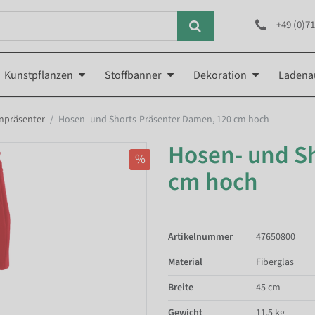
+49 (0)71
Kunstpflanzen
Stoffbanner
Dekoration
Ladena
npräsenter
Hosen- und Shorts-Präsenter Damen, 120 cm hoch
Hosen- und S
%
cm hoch
Artikelnummer
47650800
Material
Fiberglas
Breite
45 cm
Gewicht
11.5 kg