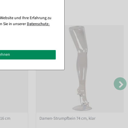
 Website und Ihre Erfahrung zu
n Sie in unserer
Daten­schutz­
%
lehnen
116 cm
Damen-Strumpfbein 74 cm, klar