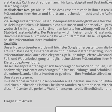
erstklassige Optik sorgt, sondern auch für Langlebigkeit und Beständigk
Beschädigungen.
Realistisches Design:
Die Hautfarbe des Präsenters verleiht ihm ein realis
Präsentation Ihrer Hosen und Shorts ansprechender macht und die Aufm
zieht.
Vielseitige Präsentation:
Dieser Hosenpräsenter ermöglicht eine flexible
Bekleidungsstücken. Sie können nicht nur Hosen und Shorts stilvoll prä
wodurch Sie Ihr gesamtes Sortiment an Unterteilen wirkungsvoll zur Ge
Stabile Glasstandplatte:
Der Präsenter wird mit einer runden Glasstandpla
Durchmesser von 40 cm und eine Dicke von 10 mm hat. Diese Glasplatte so
bei der Präsentation Ihrer Produkte.
Qualität:
Unser Hosenpräsenter wurde mit höchster Sorgfalt hergestellt, um die h
erfüllen. Das Fiberglasmaterial ist nicht nur äußerst strapazierfähig, son
Präsentationsstück auch eine elegante Optik. Die mitgelieferte Glasstandpl
Fuß- und Wadenbefestigung ermöglicht eine sichere Präsentation Ihrer 
Zielgruppe/Anwendung:
Dieser Hosenpräsenter eignet sich hervorragend für Modeboutiquen, Einz
hochwertige Präsentationslösungen für ihre Bekleidungs- und Schuhkolle
die Aufmerksamkeit Ihrer Kunden zu gewinnen, Ihre Produkte stilvoll zu
Umsatz zu steigern.
Investieren Sie in diesen Hosenpräsenter aus Fiberglas, um Ihre Kollekti
und einen bleibenden Eindruck bei Ihren Kunden zu hinterlassen. Mit seine
dieser Präsenter die perfekte Wahl für anspruchsvolle Einzelhändler un
Fragen zum Artikel