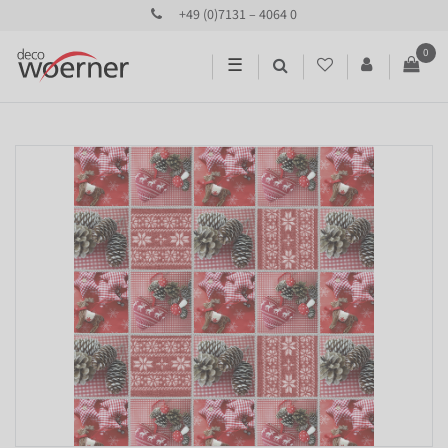
+49 (0)7131 – 4064 0
0
☰