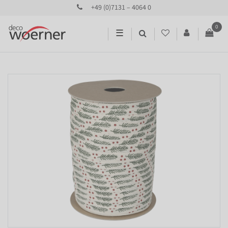
+49 (0)7131 – 4064 0
0
☰