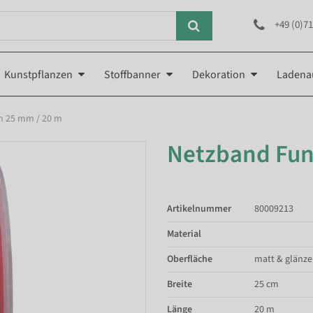
+49 (0)71
Kunstpflanzen
Stoffbanner
Dekoration
Ladena
n 25 mm / 20 m
Netzband Fun
Artikelnummer
80009213
Material
Oberfläche
matt & glänz
Breite
25 cm
Länge
20 m