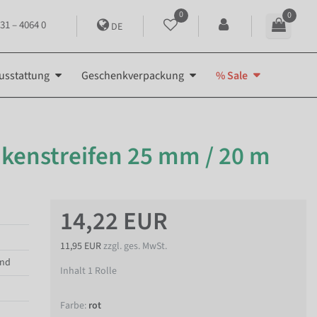
0
0
31 – 4064 0
DE
usstattung
Geschenkverpackung
% Sale
kenstreifen 25 mm / 20 m
14,22 EUR
11,95 EUR
zzgl. ges. MwSt.
end
Inhalt
1
Rolle
Farbe:
rot