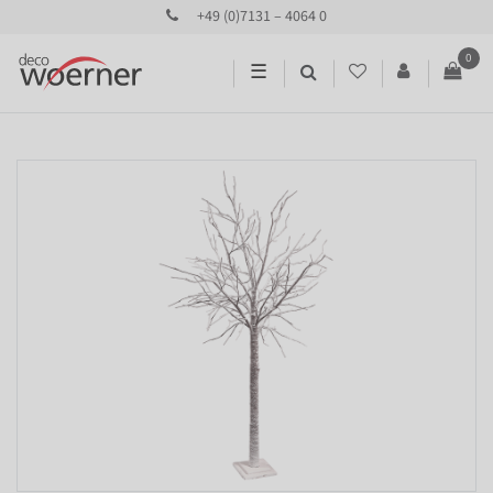
+49 (0)7131 – 4064 0
0
☰